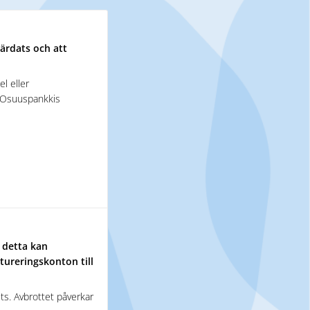
ärdats och att
l eller
r Osuuspankkis
 detta kan
tureringskonton till
ts. Avbrottet påverkar