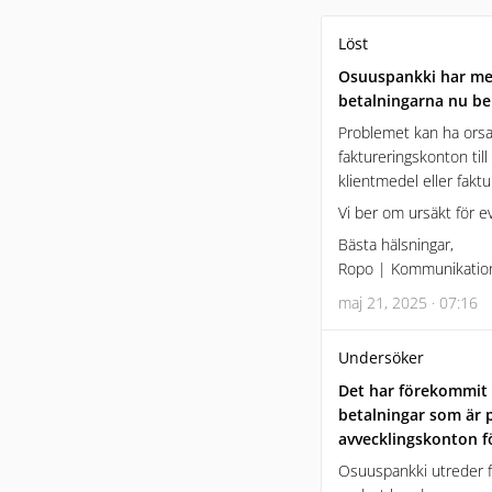
Löst
Osuuspankki har med
betalningarna nu be
Problemet kan ha orsa
faktureringskonton ti
klientmedel eller fakt
Vi ber om ursäkt för e
Bästa hälsningar,
Ropo | Kommunikatio
maj 21, 2025 · 07:16
Undersöker
Det har förekommit 
betalningar som är p
avvecklingskonton f
Osuuspankki utreder fö