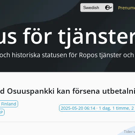
Prenum
us för tjänste
och historiska statusen för Ropos tjänster och
id Osuuspankki kan försena utbetaln
 Finland
2025-05-20 06:14
· 1 dag, 1 timme, 2
P
Tider 