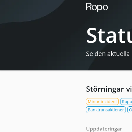
Stat
Se den aktuella 
Störningar v
Minor incident
Ropo
Banktransaktioner
O
Uppdateringar