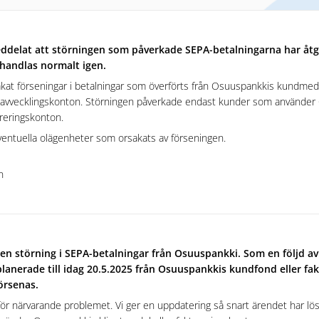
delat att störningen som påverkade SEPA-betalningarna har åtg
handlas normalt igen.
kat förseningar i betalningar som överförts från Osuuspankkis kundmede
ll avvecklingskonton. Störningen påverkade endast kunder som använde
ureringskonton.
ventuella olägenheter som orsakats av förseningen.
n
en störning i SEPA-betalningar från Osuuspankki. Som en följd av
lanerade till idag 20.5.2025 från Osuuspankkis kundfond eller fak
örsenas.
r närvarande problemet. Vi ger en uppdatering så snart ärendet har lös