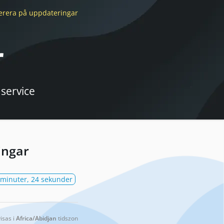
erera
på uppdateringar
r
 service
ingar
 minuter, 24 sekunder
visas i
Africa/Abidjan
tidszon