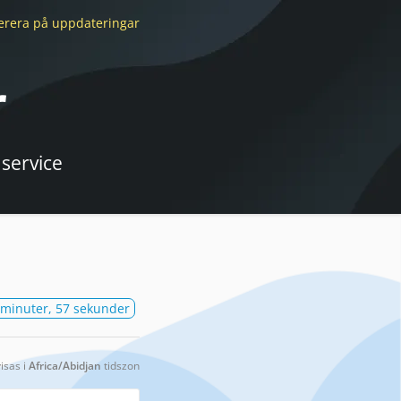
erera
på uppdateringar
r
 service
 minuter, 57 sekunder
visas i
Africa/Abidjan
tidszon