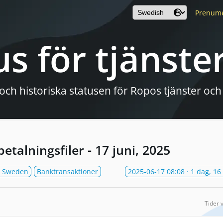
Prenum
us för tjänste
och historiska statusen för Ropos tjänster och
betalningsfiler - 17 juni, 2025
 Sweden
Banktransaktioner
2025-06-17 08:08
· 1 dag, 16
Tider 