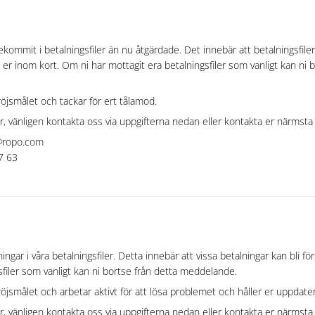
kommit i betalningsfiler än nu åtgärdade. Det innebär att betalningsfilern
 er inom kort. Om ni har mottagit era betalningsfiler som vanligt kan ni 
röjsmålet och tackar för ert tålamod.
, vänligen kontakta oss via uppgifterna nedan eller kontakta er närmst
t@ropo.com
7 63
ningar i våra betalningsfiler. Detta innebär att vissa betalningar kan bli 
sfiler som vanligt kan ni bortse från detta meddelande.
röjsmålet och arbetar aktivt för att lösa problemet och håller er uppdate
, vänligen kontakta oss via uppgifterna nedan eller kontakta er närmst