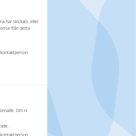
a har skickats, eller
bortse från detta
a kontaktperson.
försenade. Om ni
rade.
a kontaktperson.